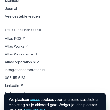
Manifest
Journal
Veelgestelde vragen
ATLAS CORPORATION
Atlas POS ↗
Atlas Works ↗
Atlas Workspace ↗
atlascorporation.nl ↗
info@atlascorporation.nl
085 115 5161
LinkedIn ↗
Instagram ↗
We plaatsen
alleen
cookies voor anonieme statistiek en
marketing als je akkoord gaat. Weiger je, dan plaatsen
we niets.
Lees privacy
.