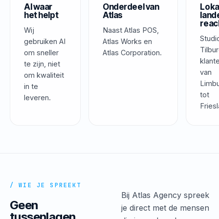
AI waar
Onderdeel van
Loka
het helpt
Atlas
lande
reac
Wij
Naast Atlas POS,
Studi
gebruiken AI
Atlas Works en
Tilbur
om sneller
Atlas Corporation.
klant
te zijn, niet
van
om kwaliteit
Limb
in te
tot
leveren.
Fries
/ WIE JE SPREEKT
Bij Atlas Agency spreek
Geen
je direct met de mensen
tussenlagen.