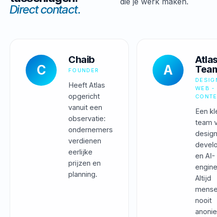
die je werk maken.
Direct contact.
Chaib
Atla
C
A
Tea
FOUNDER
DESIG
Heeft Atlas
WEB - 
opgericht
CONT
vanuit een
Een kl
observatie:
team 
ondernemers
design
verdienen
devel
eerlijke
en AI-
prijzen en
engine
planning.
Altijd
mensel
nooit
anoni