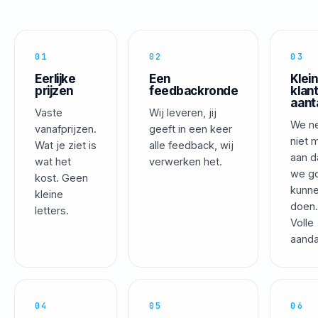
01
02
03
Eerlijke
Een
Klein
prijzen
feedbackronde
klan
aant
Vaste
Wij leveren, jij
We n
vanafprijzen.
geeft in een keer
niet 
Wat je ziet is
alle feedback, wij
aan d
wat het
verwerken het.
we g
kost. Geen
kunn
kleine
doen
letters.
Volle
aanda
04
05
06