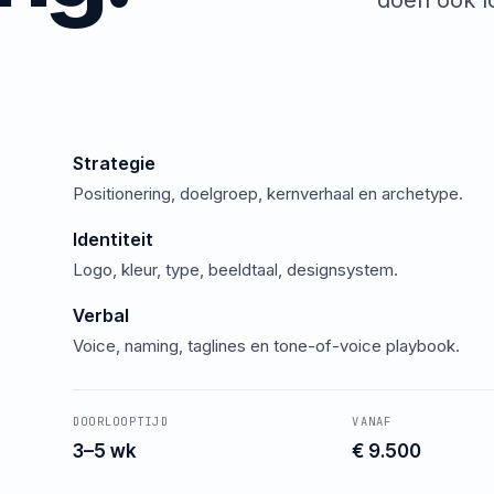
doen ook l
Strategie
Positionering, doelgroep, kernverhaal en archetype.
Identiteit
Logo, kleur, type, beeldtaal, designsystem.
Verbal
Voice, naming, taglines en tone-of-voice playbook.
DOORLOOPTIJD
VANAF
3–5 wk
€ 9.500