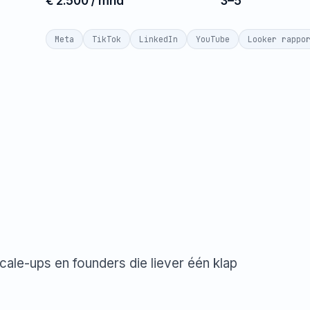
€ 2.500 / mnd
3–5
Meta
TikTok
LinkedIn
YouTube
Looker rappo
le-ups en founders die liever één klap