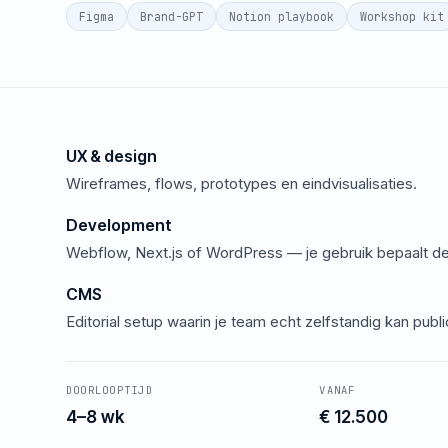
Figma
Brand-GPT
Notion playbook
Workshop kit
UX & design
Wireframes, flows, prototypes en eindvisualisaties.
Development
Webflow, Next.js of WordPress — je gebruik bepaalt de
CMS
Editorial setup waarin je team echt zelfstandig kan publ
DOORLOOPTIJD
VANAF
4–8 wk
€ 12.500