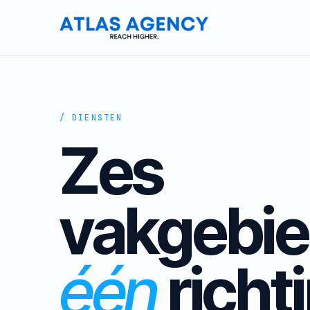
/ DIENSTEN
Zes
vakgebie
één
richt