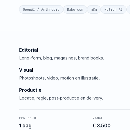
OpenAI / Anthropic
Make.com
n8n
Notion AI
Editorial
Long-form, blog, magazines, brand books.
Visual
Photoshoots, video, motion en illustratie.
Productie
Locatie, regie, post-productie en delivery.
PER SHOOT
VANAF
1 dag
€ 3.500