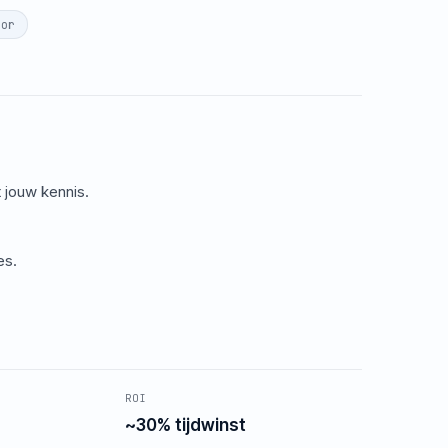
tor
 jouw kennis.
es.
ROI
~30% tijdwinst