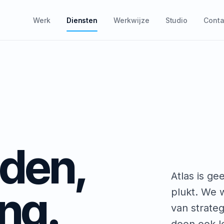
Werk
Diensten
Werkwijze
Studio
Conta
den,
Atlas is g
ing.
plukt. We 
van strate