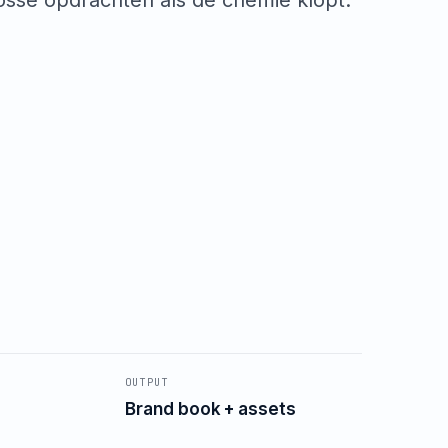
osse opdrachten als de chemie klopt.
OUTPUT
Brand book + assets