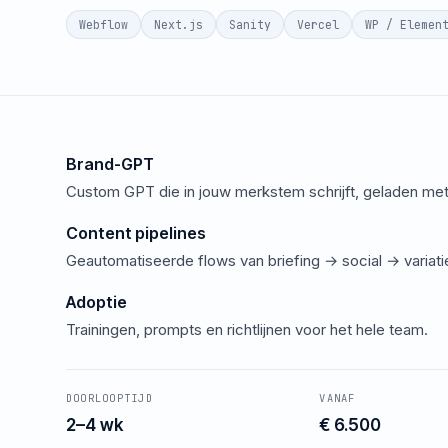
Webflow
Next.js
Sanity
Vercel
WP / Elemen
Brand-GPT
Custom GPT die in jouw merkstem schrijft, geladen met
Content pipelines
Geautomatiseerde flows van briefing → social → variati
Adoptie
Trainingen, prompts en richtlijnen voor het hele team.
DOORLOOPTIJD
VANAF
2–4 wk
€ 6.500