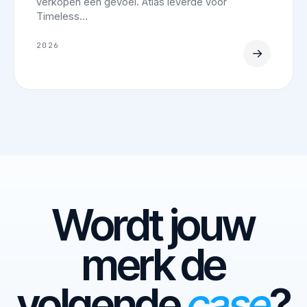
verkopen een gevoel. Atlas leverde voor
Timeless…
2026
→
Wordt jouw
merk de
volgende
case
?