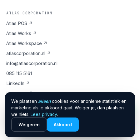
ATLAS CORPORATION
Atlas POS ↗
Atlas Works ↗
Atlas Workspace ↗
atlascorporation.nl ↗
info@atlascorporation.nl
085 115 5161
LinkedIn ↗
Instagram ↗
We plaatsen
alleen
cookies voor anonieme statistiek en
marketing als je akkoord gaat. Weiger je, dan plaatsen
we niets.
Lees privacy
.
©
2026
ATLAS AGENCY · KRAAIVENSTRAAT 36-14, TILBURG
Weigeren
Akkoord
PRIVACY
·
CONTACT