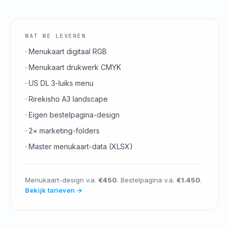
WAT WE LEVEREN
Menukaart digitaal RGB
Menukaart drukwerk CMYK
US DL 3-luiks menu
Rirekisho A3 landscape
Eigen bestelpagina-design
2× marketing-folders
Master menukaart-data (XLSX)
Menukaart-design v.a.
€450
. Bestelpagina v.a.
€1.450
.
Bekijk tarieven →