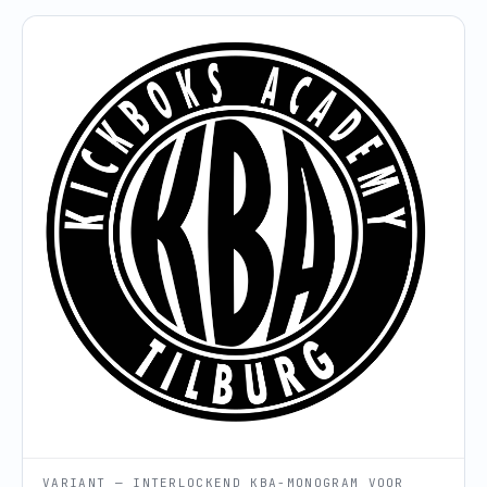
VARIANT — INTERLOCKEND KBA-MONOGRAM VOOR