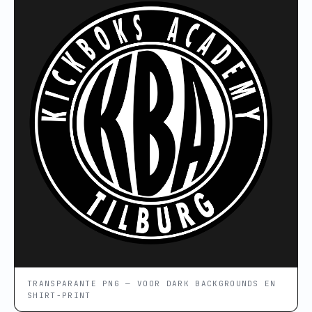
TRANSPARANTE PNG — VOOR DARK BACKGROUNDS EN
SHIRT-PRINT