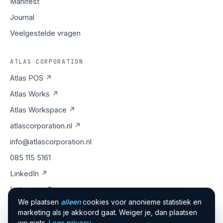
Manifest
Journal
Veelgestelde vragen
ATLAS CORPORATION
Atlas POS ↗
Atlas Works ↗
Atlas Workspace ↗
atlascorporation.nl ↗
info@atlascorporation.nl
085 115 5161
LinkedIn ↗
Instagram ↗
We plaatsen
alleen
cookies voor anonieme statistiek en
marketing als je akkoord gaat. Weiger je, dan plaatsen
we niets.
Lees privacy
.