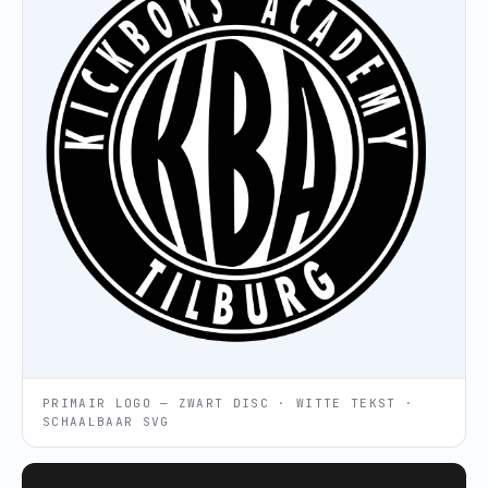
PRIMAIR LOGO — ZWART DISC · WITTE TEKST ·
SCHAALBAAR SVG