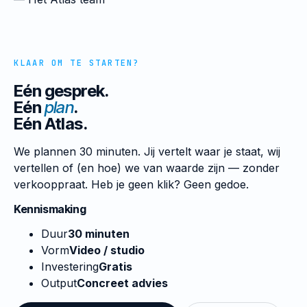
KLAAR OM TE STARTEN?
Eén gesprek.
Eén
plan
.
Eén Atlas.
We plannen 30 minuten. Jij vertelt waar je staat, wij
vertellen of (en hoe) we van waarde zijn — zonder
verkooppraat. Heb je geen klik? Geen gedoe.
Kennismaking
Duur
30 minuten
Vorm
Video / studio
Investering
Gratis
Output
Concreet advies