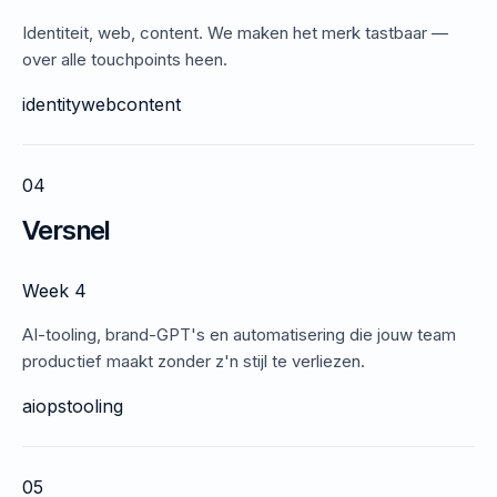
Identiteit, web, content. We maken het merk tastbaar —
over alle touchpoints heen.
identity
web
content
04
Versnel
Week 4
AI-tooling, brand-GPT's en automatisering die jouw team
productief maakt zonder z'n stijl te verliezen.
ai
ops
tooling
05