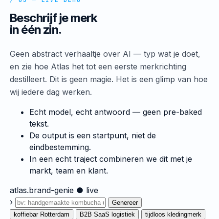
/ 03 — LIVE DEMO
Beschrijf je merk
in één zin.
Geen abstract verhaaltje over AI — typ wat je doet,
en zie hoe Atlas het tot een eerste merkrichting
destilleert. Dit is geen magie. Het is een glimp van hoe
wij iedere dag werken.
Echt model, echt antwoord — geen pre-baked
tekst.
De output is een startpunt, niet de
eindbestemming.
In een echt traject combineren we dit met je
markt, team en klant.
atlas.brand-genie
● live
›
Genereer
koffiebar Rotterdam
B2B SaaS logistiek
tijdloos kledingmerk