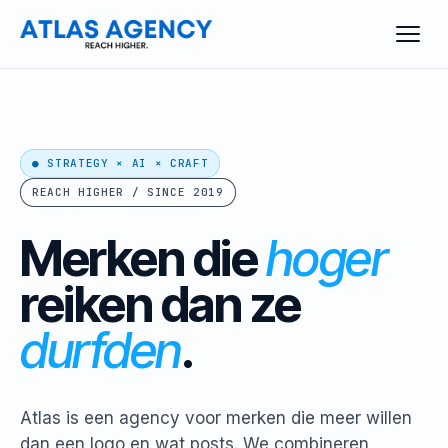
● STRATEGY × AI × CRAFT
REACH HIGHER / SINCE 2019
Merken die
hoger
reiken
dan ze
durfden
.
Atlas is een agency voor merken die meer willen
dan een logo en wat posts. We combineren