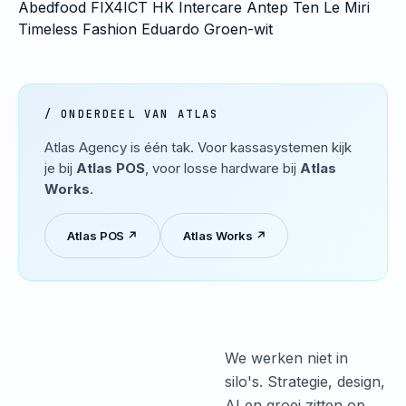
Abedfood
FIX4ICT
HK Intercare
Antep Ten
Le Miri
Timeless Fashion
Eduardo
Groen-wit
/ ONDERDEEL VAN ATLAS
Atlas Agency is één tak. Voor kassasystemen kijk
je bij
Atlas POS
, voor losse hardware bij
Atlas
Works
.
Atlas POS ↗
Atlas Works ↗
We werken niet in
silo's. Strategie, design,
AI en groei zitten op