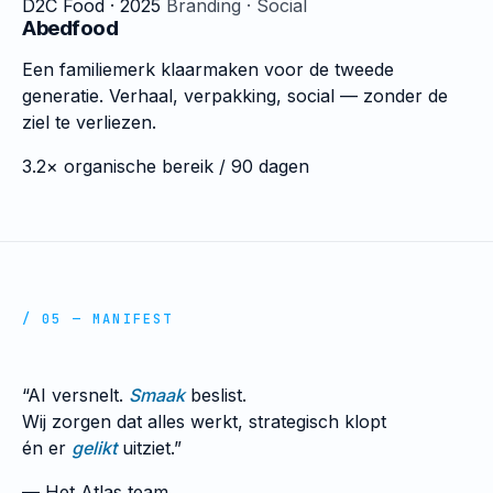
D2C Food · 2025
Branding · Social
Abedfood
Een familiemerk klaarmaken voor de tweede
generatie. Verhaal, verpakking, social — zonder de
ziel te verliezen.
3.2×
organische bereik / 90 dagen
/ 05 — MANIFEST
“AI versnelt.
Smaak
beslist.
Wij zorgen dat alles werkt, strategisch klopt
én er
gelikt
uitziet.”
— Het Atlas team