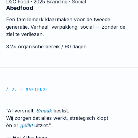
D2C Food · 2025
Branding · Social
Abedfood
Een familiemerk klaarmaken voor de tweede
generatie. Verhaal, verpakking, social — zonder de
ziel te verliezen.
3.2×
organische bereik / 90 dagen
/ 05 — MANIFEST
“AI versnelt.
Smaak
beslist.
Wij zorgen dat alles werkt, strategisch klopt
én er
gelikt
uitziet.”
— Het Atlas team