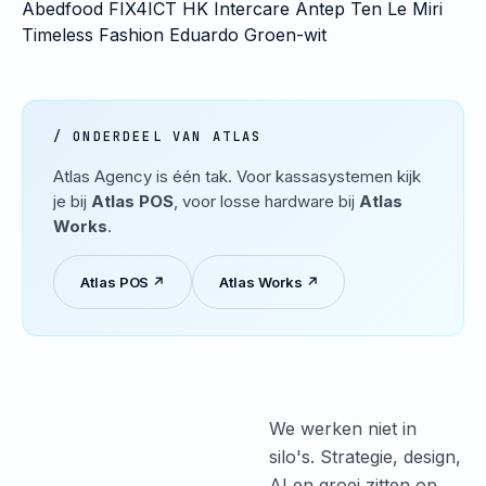
Abedfood
FIX4ICT
HK Intercare
Antep Ten
Le Miri
Timeless Fashion
Eduardo
Groen-wit
/ ONDERDEEL VAN ATLAS
Atlas Agency is één tak. Voor kassasystemen kijk
je bij
Atlas POS
, voor losse hardware bij
Atlas
Works
.
Atlas POS ↗
Atlas Works ↗
We werken niet in
silo's. Strategie, design,
AI en groei zitten op