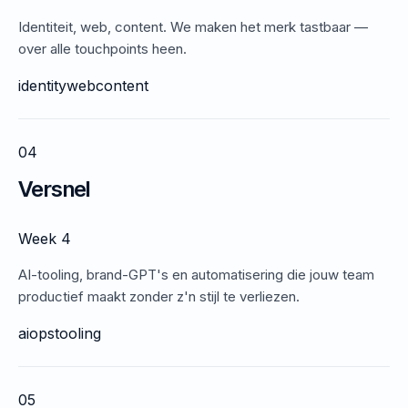
Identiteit, web, content. We maken het merk tastbaar —
over alle touchpoints heen.
identity
web
content
04
Versnel
Week 4
AI-tooling, brand-GPT's en automatisering die jouw team
productief maakt zonder z'n stijl te verliezen.
ai
ops
tooling
05