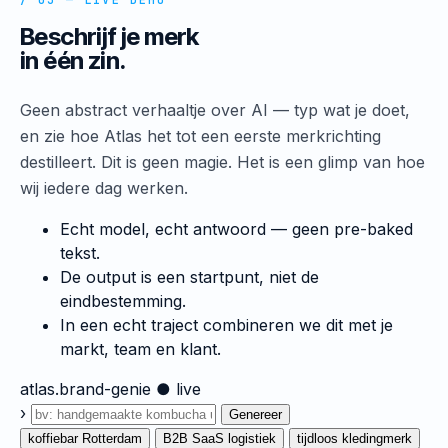
/ 03 — LIVE DEMO
Beschrijf je merk
in één zin.
Geen abstract verhaaltje over AI — typ wat je doet,
en zie hoe Atlas het tot een eerste merkrichting
destilleert. Dit is geen magie. Het is een glimp van hoe
wij iedere dag werken.
Echt model, echt antwoord — geen pre-baked
tekst.
De output is een startpunt, niet de
eindbestemming.
In een echt traject combineren we dit met je
markt, team en klant.
atlas.brand-genie
● live
›
Genereer
koffiebar Rotterdam
B2B SaaS logistiek
tijdloos kledingmerk