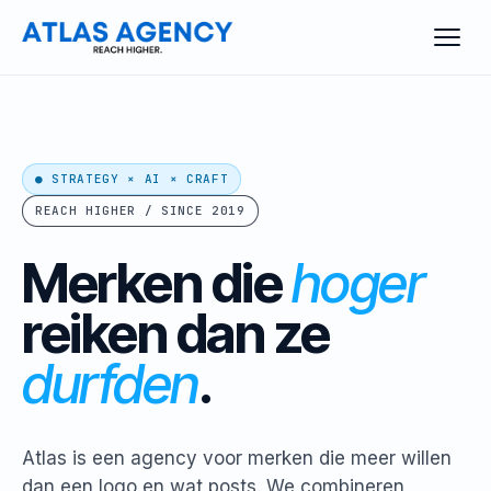
● STRATEGY × AI × CRAFT
REACH HIGHER / SINCE 2019
Merken die
hoger
reiken
dan ze
durfden
.
Atlas is een agency voor merken die meer willen
dan een logo en wat posts. We combineren