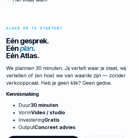
KLAAR OM TE STARTEN?
Eén gesprek.
Eén
plan
.
Eén Atlas.
We plannen 30 minuten. Jij vertelt waar je staat, wij
vertellen of (en hoe) we van waarde zijn — zonder
verkooppraat. Heb je geen klik? Geen gedoe.
Kennismaking
Duur
30 minuten
Vorm
Video / studio
Investering
Gratis
Output
Concreet advies