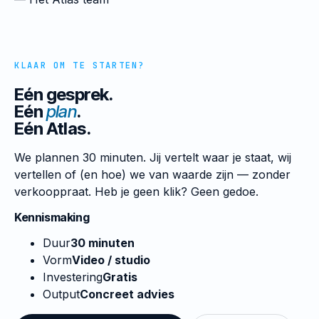
KLAAR OM TE STARTEN?
Eén gesprek.
Eén
plan
.
Eén Atlas.
We plannen 30 minuten. Jij vertelt waar je staat, wij
vertellen of (en hoe) we van waarde zijn — zonder
verkooppraat. Heb je geen klik? Geen gedoe.
Kennismaking
Duur
30 minuten
Vorm
Video / studio
Investering
Gratis
Output
Concreet advies