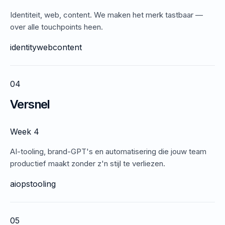
Identiteit, web, content. We maken het merk tastbaar —
over alle touchpoints heen.
identity
web
content
04
Versnel
Week 4
AI-tooling, brand-GPT's en automatisering die jouw team
productief maakt zonder z'n stijl te verliezen.
ai
ops
tooling
05