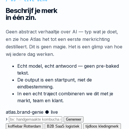
/ 03 — LIVE DEMO
Beschrijf je merk
in één zin.
Geen abstract verhaaltje over AI — typ wat je doet,
en zie hoe Atlas het tot een eerste merkrichting
destilleert. Dit is geen magie. Het is een glimp van hoe
wij iedere dag werken.
Echt model, echt antwoord — geen pre-baked
tekst.
De output is een startpunt, niet de
eindbestemming.
In een echt traject combineren we dit met je
markt, team en klant.
atlas.brand-genie
● live
›
Genereer
koffiebar Rotterdam
B2B SaaS logistiek
tijdloos kledingmerk