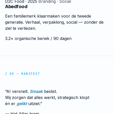
D2C Food · 2025
Branding · Social
Abedfood
Een familiemerk klaarmaken voor de tweede
generatie. Verhaal, verpakking, social — zonder de
ziel te verliezen.
3.2×
organische bereik / 90 dagen
/ 05 — MANIFEST
“AI versnelt.
Smaak
beslist.
Wij zorgen dat alles werkt, strategisch klopt
én er
gelikt
uitziet.”
— Het Atlas team