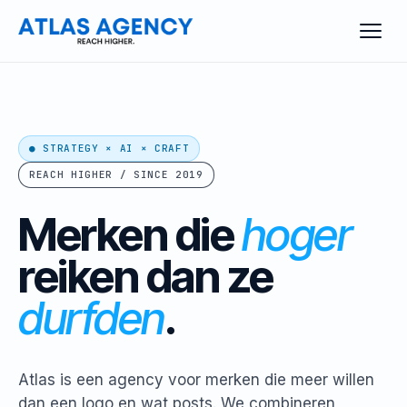
● STRATEGY × AI × CRAFT
REACH HIGHER / SINCE 2019
Merken die
hoger
reiken
dan ze
durfden
.
Atlas is een agency voor merken die meer willen
dan een logo en wat posts. We combineren