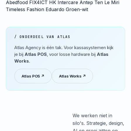
Abedfood
FIX4ICT
HK Intercare
Antep Ten
Le Miri
Timeless Fashion
Eduardo
Groen-wit
/ ONDERDEEL VAN ATLAS
Atlas Agency is één tak. Voor kassasystemen kijk
je bij
Atlas POS
, voor losse hardware bij
Atlas
Works
.
Atlas POS ↗
Atlas Works ↗
We werken niet in
silo's. Strategie, design,
AI en groei zitten op