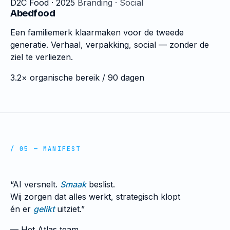
D2C Food · 2025
Branding · Social
Abedfood
Een familiemerk klaarmaken voor de tweede
generatie. Verhaal, verpakking, social — zonder de
ziel te verliezen.
3.2×
organische bereik / 90 dagen
/ 05 — MANIFEST
“AI versnelt.
Smaak
beslist.
Wij zorgen dat alles werkt, strategisch klopt
én er
gelikt
uitziet.”
— Het Atlas team