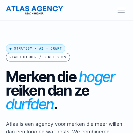
● STRATEGY × AI × CRAFT
REACH HIGHER / SINCE 2019
Merken die
hoger
reiken
dan ze
durfden
.
Atlas is een agency voor merken die meer willen
dan een logo en wat posts. We combineren