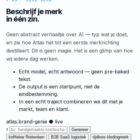
/ 03 — LIVE DEMO
Beschrijf je merk
in één zin.
Geen abstract verhaaltje over AI — typ wat je doet,
en zie hoe Atlas het tot een eerste merkrichting
destilleert. Dit is geen magie. Het is een glimp van hoe
wij iedere dag werken.
Echt model, echt antwoord — geen pre-baked
tekst.
De output is een startpunt, niet de
eindbestemming.
In een echt traject combineren we dit met je
markt, team en klant.
atlas.brand-genie
● live
›
Genereer
koffiebar Rotterdam
B2B SaaS logistiek
tijdloos kledingmerk