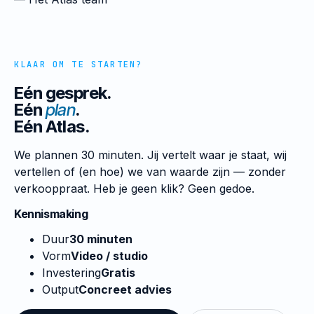
KLAAR OM TE STARTEN?
Eén gesprek.
Eén
plan
.
Eén Atlas.
We plannen 30 minuten. Jij vertelt waar je staat, wij
vertellen of (en hoe) we van waarde zijn — zonder
verkooppraat. Heb je geen klik? Geen gedoe.
Kennismaking
Duur
30 minuten
Vorm
Video / studio
Investering
Gratis
Output
Concreet advies