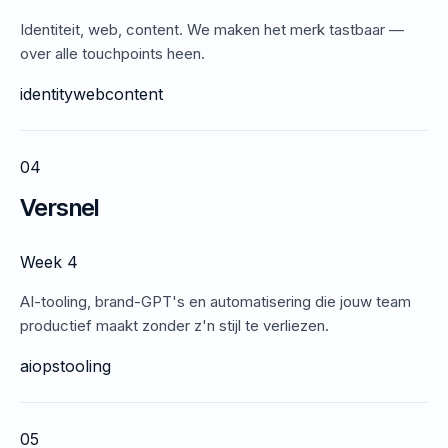
Identiteit, web, content. We maken het merk tastbaar —
over alle touchpoints heen.
identity
web
content
04
Versnel
Week 4
AI-tooling, brand-GPT's en automatisering die jouw team
productief maakt zonder z'n stijl te verliezen.
ai
ops
tooling
05