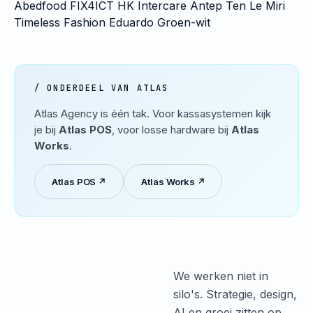
Abedfood
FIX4ICT
HK Intercare
Antep Ten
Le Miri
Timeless Fashion
Eduardo
Groen-wit
/ ONDERDEEL VAN ATLAS
Atlas Agency is één tak. Voor kassasystemen kijk
je bij
Atlas POS
, voor losse hardware bij
Atlas
Works
.
Atlas POS ↗
Atlas Works ↗
We werken niet in
silo's. Strategie, design,
AI en groei zitten op