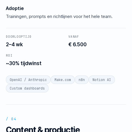
Adoptie
Trainingen, prompts en richtlijnen voor het hele team.
DOORLOOPTIJD
VANAF
2–4 wk
€ 6.500
ROI
~30% tijdwinst
OpenAI / Anthropic
Make.com
n8n
Notion AI
Custom dashboards
/ 04
Content & productie