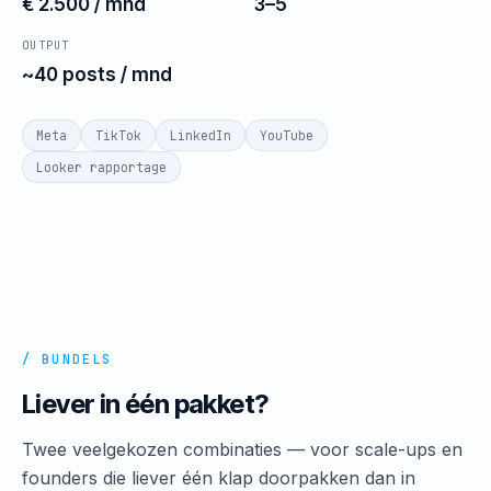
€ 2.500 / mnd
3–5
OUTPUT
~40 posts / mnd
Meta
TikTok
LinkedIn
YouTube
Looker rapportage
/ BUNDELS
Liever in één pakket?
Twee veelgekozen combinaties — voor scale-ups en
founders die liever één klap doorpakken dan in