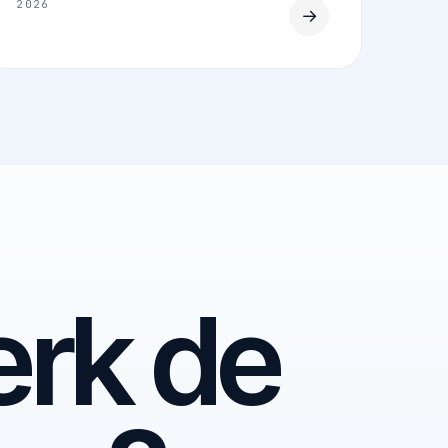
2026
→
rk de