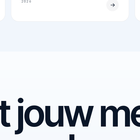
2026
→
t jouw me