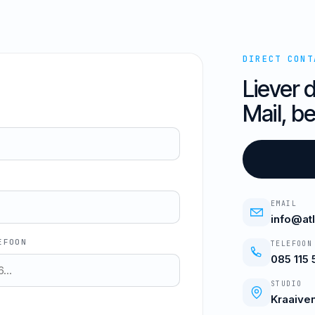
DIRECT CONT
Liever d
Mail, be
EMAIL
info@at
EFOON
TELEFOON
085 115 
STUDIO
Kraaiven