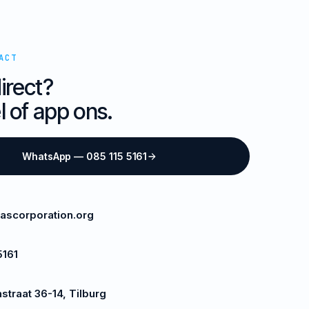
ACT
irect?
l of app ons.
WhatsApp — 085 115 5161
lascorporation.org
5161
straat 36-14, Tilburg