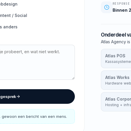
bdesign
RESPONSE
Binnen 2
ntent / Social
ts anders
Onderdeel va
Atlas Agency is
Atlas POS
Kassasysteme
Atlas Works
Hardware we
 gesprek
Atlas Corpo
Hosting + infr
, gewoon een bericht van een mens.