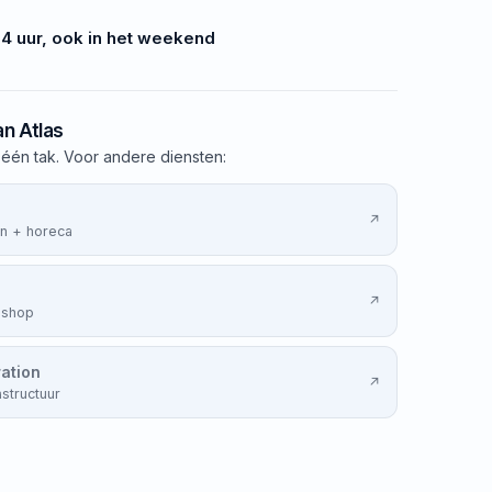
4 uur, ook in het weekend
n Atlas
 één tak. Voor andere diensten:
↗
n + horeca
↗
bshop
ration
↗
astructuur