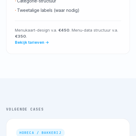
Categorie-structuur
Tweetalige labels (waar nodig)
Menukaart-design v.a.
€450
. Menu-data structuur v.a.
€350
.
Bekijk tarieven →
VOLGENDE CASES
HORECA / BAKKERIJ